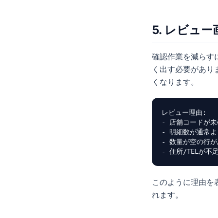
5. レビュ
確認作業を減らす
く出す必要があり
くなります。
レビュー理由:

- 店舗コードが未
- 明細数が通常よ
- 数量が空の行が
- 住所/TELが不
このように理由を
れます。