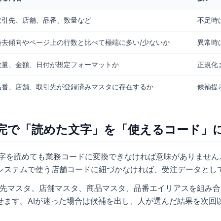
取引先、店舗、品番、数量など
不足時
過去傾向やページ上の行数と比べて極端に多い/少ないか
異常時
数量、金額、日付が想定フォーマットか
正規化
品番、店舗、取引先が登録済みマスタに存在するか
候補提
タ補完で「読めた文字」を「使えるコード」
、文字を読めても業務コードに変換できなければ意味がありませ
システムで使う店舗コードに紐づかなければ、受注データとし
取引先マスタ、店舗マスタ、商品マスタ、品番エイリアスを組み合
せます。AIが迷った場合は候補を出し、人が選んだ結果を次回