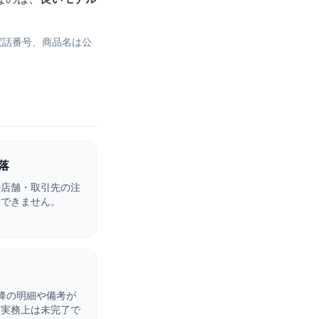
電話番号、商品名は公
落
の店舗・取引先の注
理できません。
降の明細や備考が
も実務上は未完了で