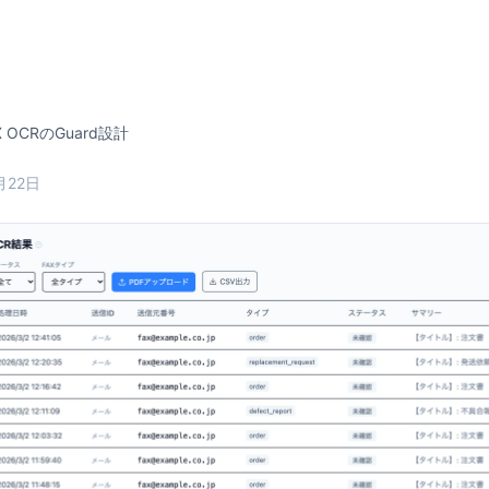
X OCRのGuard設計
月22日