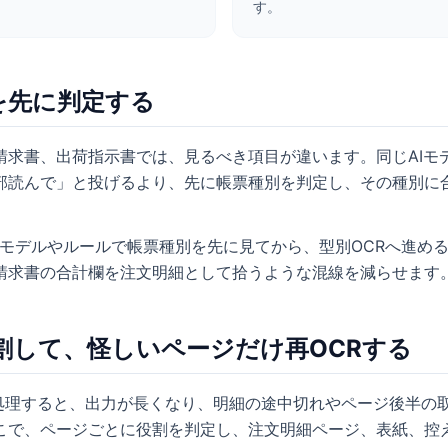
す。
別を先に判定する
請求書、出荷指示書では、見るべき項目が違います。同じAIモ
部読んで」と投げるより、先に帳票種別を判定し、その種別に
。
軽量モデルやルールで帳票種別を先に見てから、型別OCRへ進め
請求書の合計欄を注文明細として拾うような混線を減らせます
分割して、怪しいページだけ再OCRする
で処理すると、出力が長くなり、明細の途中切れやページ後半の
こで、ページごとに役割を判定し、注文明細ページ、表紙、控