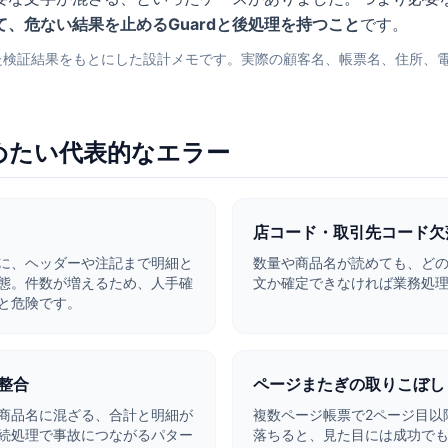
、危ない結果を止めるGuardと後処理を持つこと
です。
した検証結果をもとにした設計メモです。実際の顧客名、帳票名、住所、
止めたい代表的なエラー
店コード・取引先コード欠
に、ヘッダーや注記まで明細と
数量や商品名が読めても、ど
態。件数が増えるため、人手確
文か確定できなければ業務処
と危険です。
整合
ページまたぎの取りこぼし
商品名に混ざる、合計と明細が
複数ページ帳票で2ページ目以
続処理で事故につながるパター
落ちると、見た目には成功で